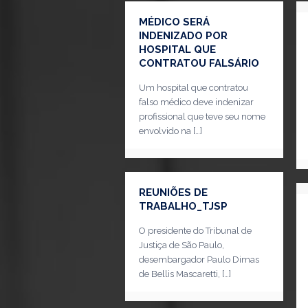
MÉDICO SERÁ
INDENIZADO POR
HOSPITAL QUE
CONTRATOU FALSÁRIO
Um hospital que contratou
falso médico deve indenizar
profissional que teve seu nome
envolvido na
[…]
REUNIÕES DE
TRABALHO_TJSP
O presidente do Tribunal de
Justiça de São Paulo,
desembargador Paulo Dimas
de Bellis Mascaretti,
[…]