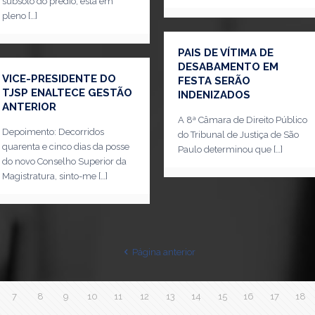
subsolo do prédio, está em
pleno
[…]
PAIS DE VÍTIMA DE
DESABAMENTO EM
VICE-PRESIDENTE DO
FESTA SERÃO
TJSP ENALTECE GESTÃO
INDENIZADOS
ANTERIOR
A 8ª Câmara de Direito Público
Depoimento: Decorridos
do Tribunal de Justiça de São
quarenta e cinco dias da posse
Paulo determinou que
[…]
do novo Conselho Superior da
Magistratura, sinto-me
[…]
Página anterior
7
8
9
10
11
12
13
14
15
16
17
18