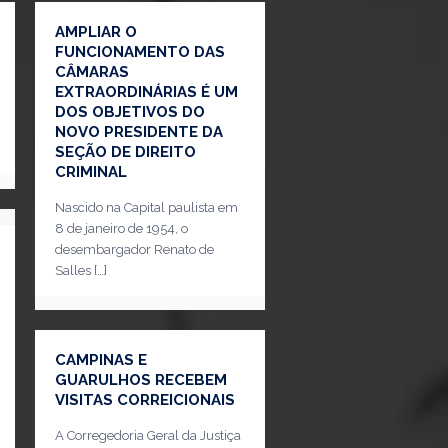
AMPLIAR O
FUNCIONAMENTO DAS
CÂMARAS
EXTRAORDINÁRIAS É UM
DOS OBJETIVOS DO
NOVO PRESIDENTE DA
SEÇÃO DE DIREITO
CRIMINAL
Nascido na Capital paulista em
8 de janeiro de 1954, o
desembargador Renato de
Salles
[…]
CAMPINAS E
GUARULHOS RECEBEM
VISITAS CORREICIONAIS
A Corregedoria Geral da Justiça