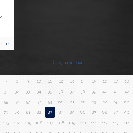
go
a mais
Página anterior
7
8
9
10
11
12
13
14
15
16
17
18
31
32
33
34
35
36
37
38
39
40
41
42
55
56
57
58
59
60
61
62
63
64
65
66
79
80
81
82
83
84
85
86
87
88
89
90
103
104
105
106
107
108
109
110
111
112
113
114