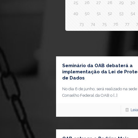
25
26
27
28
29
30
49
50
51
52
53
54
73
74
75
76
77
Seminário da OAB debaterá a
implementação da Lei de Prot
de Dados
No dia 6 de junho, será realizado na sede
Conselho Federal da OAB o
[…]
Lei