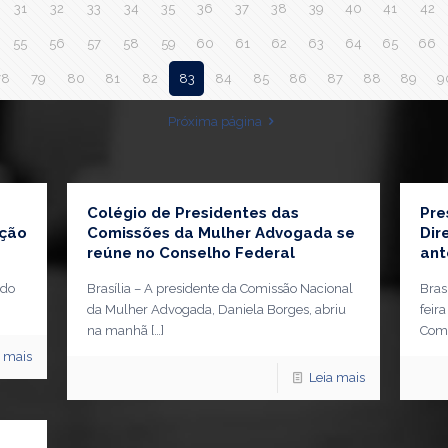
31
32
33
34
35
36
37
38
39
40
41
42
55
56
57
58
59
60
61
62
63
64
65
66
78
79
80
81
82
83
84
85
86
87
88
89
9
Próxima página
Colégio de Presidentes das
Pre
eção
Comissões da Mulher Advogada se
Dir
reúne no Conselho Federal
ant
 do
Brasília – A presidente da Comissão Nacional
Bras
da Mulher Advogada, Daniela Borges, abriu
feir
na manhã
[…]
Comi
a mais
Leia mais