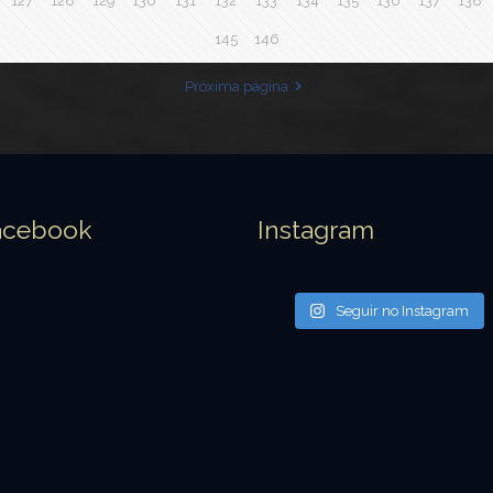
127
128
129
130
131
132
133
134
135
136
137
138
145
146
Próxima página
acebook
Instagram
Seguir no Instagram