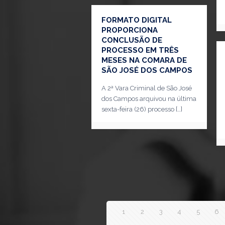
FORMATO DIGITAL
PROPORCIONA
CONCLUSÃO DE
PROCESSO EM TRÊS
MESES NA COMARA DE
SÃO JOSÉ DOS CAMPOS
A 2ª Vara Criminal de São José
dos Campos arquivou na última
sexta-feira (26) processo
[…]
1
2
3
4
5
6