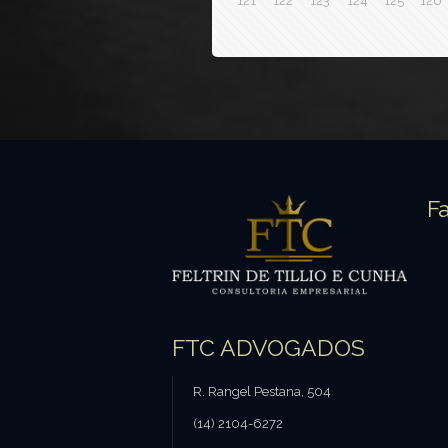
121
122
123
124
125
126
F
FTC ADVOGADOS
R. Rangel Pestana, 504
(14) 2104-6272