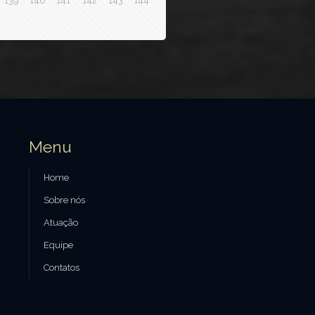
139
140
141
142
143
144
Menu
Home
Sobre nós
Atuação
Equipe
Contatos