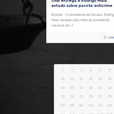
OAB entrega a Rodrigo Maia
estudo sobre pacote anticrime
Brasília – O presidente da Câmara, Rodri
Maia, recebeu das mãos do presidente
nacional da
[…]
Lei
1
2
3
4
5
6
25
26
27
28
29
30
49
50
51
52
53
54
73
74
75
76
77
78
97
98
99
100
101
102