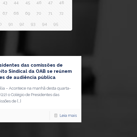
43
44
45
46
47
48
67
68
69
70
71
72
0
91
92
93
94
95
sidentes das comissões de
eito Sindical da OAB se reúnem
es de audiência pública
ília – Acontece na manhã desta quarta-
a (22) o Colégio de Presidentes das
ssões de
[…]
Leia mais