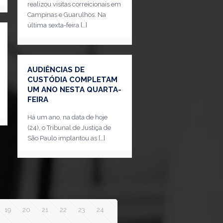
realizou visitas correicionais em
Campinas e Guarulhos. Na
última sexta-feira
[…]
AUDIÊNCIAS DE
CUSTÓDIA COMPLETAM
UM ANO NESTA QUARTA-
FEIRA
Há um ano, na data de hoje
(24), o Tribunal de Justiça de
São Paulo implantou as
[…]
19
20
21
22
23
24