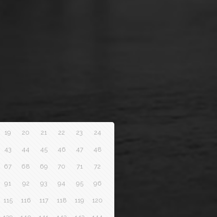
19
20
21
22
23
24
43
44
45
46
47
48
67
68
69
70
71
72
91
92
93
94
95
96
115
116
117
118
119
120