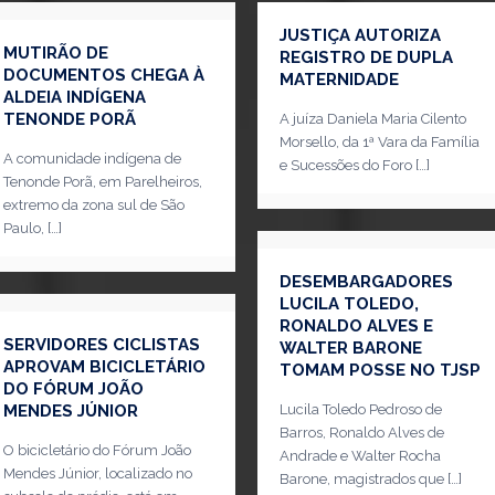
JUSTIÇA AUTORIZA
MUTIRÃO DE
REGISTRO DE DUPLA
DOCUMENTOS CHEGA À
MATERNIDADE
ALDEIA INDÍGENA
TENONDE PORÃ
A juíza Daniela Maria Cilento
Morsello, da 1ª Vara da Família
A comunidade indígena de
e Sucessões do Foro
[…]
Tenonde Porã, em Parelheiros,
extremo da zona sul de São
Paulo,
[…]
DESEMBARGADORES
LUCILA TOLEDO,
RONALDO ALVES E
SERVIDORES CICLISTAS
WALTER BARONE
APROVAM BICICLETÁRIO
TOMAM POSSE NO TJSP
DO FÓRUM JOÃO
MENDES JÚNIOR
Lucila Toledo Pedroso de
Barros, Ronaldo Alves de
O bicicletário do Fórum João
Andrade e Walter Rocha
Mendes Júnior, localizado no
Barone, magistrados que
[…]