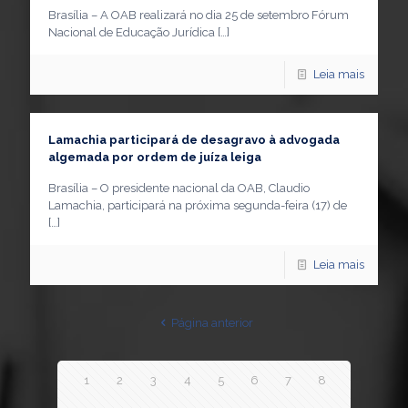
Brasília – A OAB realizará no dia 25 de setembro Fórum
Nacional de Educação Jurídica
[…]
Leia mais
Lamachia participará de desagravo à advogada
algemada por ordem de juíza leiga
Brasília – O presidente nacional da OAB, Claudio
Lamachia, participará na próxima segunda-feira (17) de
[…]
Leia mais
Página anterior
1
2
3
4
5
6
7
8