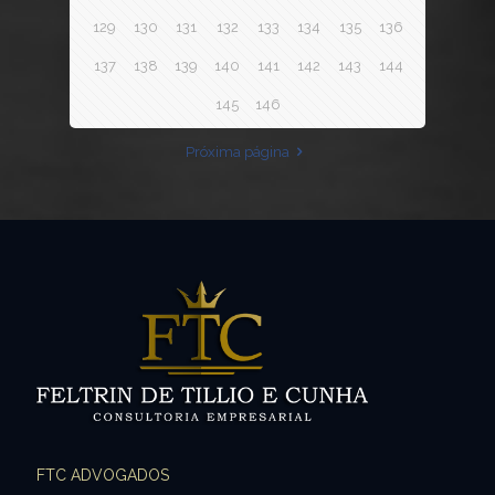
129
130
131
132
133
134
135
136
137
138
139
140
141
142
143
144
145
146
Próxima página
FTC ADVOGADOS