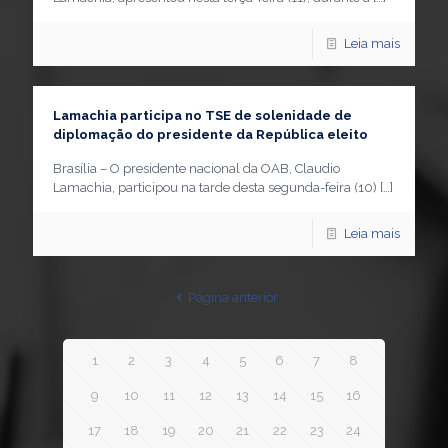
Leia mais
Lamachia participa no TSE de solenidade de
diplomação do presidente da República eleito
Brasília – O presidente nacional da OAB, Claudio
Lamachia, participou na tarde desta segunda-feira (10)
[…]
Leia mais
Página anterior
1
2
3
4
5
6
7
8
9
10
11
12
13
14
15
16
17
18
19
20
21
22
23
24