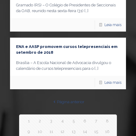
Gramado (RS) – O Colégio de Presidentes de Seccionais
da OAB, reunido nesta sexta-feira (31)
[…]
Leia mais
ENA e AASP promovem cursos telepresenciais em
setembro de 2018
Brasília – A Escola Nacional de Advocacia divulgou o
calendário de cursos telepresenciais para o
[…]
Leia mais
Página anterior
1
2
3
4
5
6
7
8
9
10
11
12
13
14
15
16