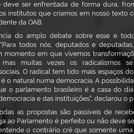
deve ser enfrentada de forma dura, fron
dos institutos que criamos em nosso texto c
sidente da OAB.
ância do amplo debate sobre esse e todo
“Para todos nós, deputados e deputadas
um momento em que vivemos transformaç
 mas muitas vezes os radicalismos s
sociais. O radical tem tido mais espaços
 é o natural numa democracia. A possibilid
que o parlamento brasileiro é a casa do di
democracia e das instituições”, declarou o 
das as propostas são passíveis de receber
 ao Parlamento é perfeito ou não deve se
 entende o contrário crê que somente uma