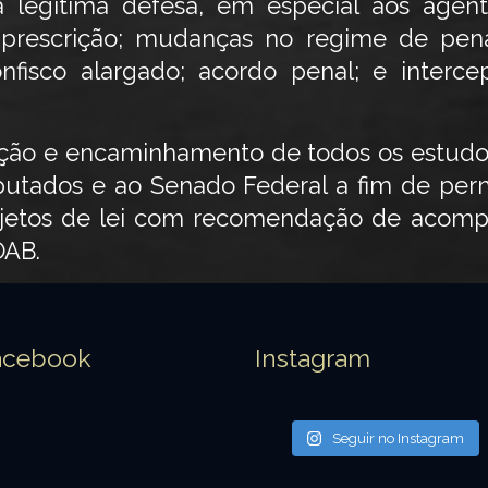
 legítima defesa, em especial aos agen
 prescrição; mudanças no regime de pe
confisco alargado; acordo penal; e inte
ação e encaminhamento de todos os estudo
utados e ao Senado Federal a fim de per
rojetos de lei com recomendação de acom
OAB.
acebook
Instagram
Seguir no Instagram