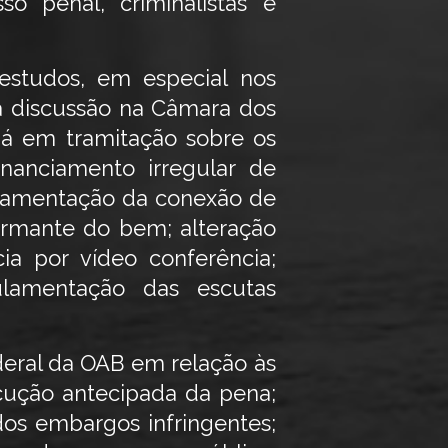
so penal, criminalistas e
estudos, em especial nos
a discussão na Câmara dos
já em tramitação sobre os
nanciamento irregular de
ulamentação da conexão de
formante do bem; alteração
cia por vídeo conferência;
ulamentação das escutas
deral da OAB em relação às
ecução antecipada da pena;
dos embargos infringentes;