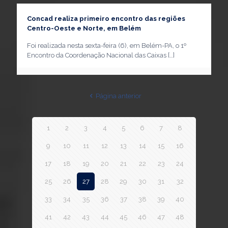
Concad realiza primeiro encontro das regiões
Centro-Oeste e Norte, em Belém
Foi realizada nesta sexta-feira (6), em Belém-PA, o 1º
Encontro da Coordenação Nacional das Caixas
[…]
Página anterior
1
2
3
4
5
6
7
8
9
10
11
12
13
14
15
16
17
18
19
20
21
22
23
24
25
26
27
28
29
30
31
32
33
34
35
36
37
38
39
40
41
42
43
44
45
46
47
48