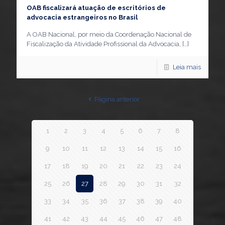
OAB fiscalizará atuação de escritórios de
advocacia estrangeiros no Brasil
A OAB Nacional, por meio da Coordenação Nacional de
Fiscalização da Atividade Profissional da Advocacia,
[…]
Leia mais
Página anterior
1
2
3
4
5
6
7
8
9
10
11
12
13
14
15
16
17
18
19
20
21
22
23
24
25
26
27
28
29
30
31
32
33
34
35
36
37
38
39
40
41
42
43
44
45
46
47
48