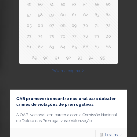
49
50
51
52
53
54
55
56
57
58
59
60
61
62
63
64
65
66
67
68
69
70
71
72
73
74
75
76
77
78
79
80
81
82
83
84
85
86
87
88
89
90
91
92
93
94
95
Próxima página
OAB promoverá encontro nacional para debater
crimes de violações de prerrogativas
A OAB Nacional, em parceria com a Comissão Nacional
de Defesa das Prerrogativas e Valorização
[…]
Leia mais