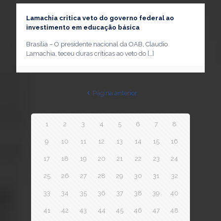
Lamachia critica veto do governo federal ao
investimento em educação básica
Brasília – O presidente nacional da OAB, Claudio
Lamachia, teceu duras críticas ao veto do
[…]
Página anterior
1
2
3
4
5
6
7
8
9
10
11
12
13
14
15
16
17
18
19
20
21
22
23
24
25
26
27
28
29
30
31
32
33
34
35
36
37
38
39
40
41
42
43
44
45
46
47
48