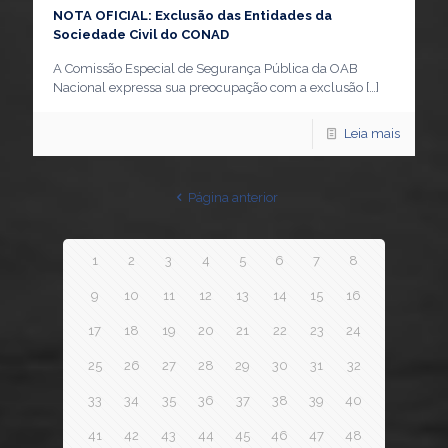
NOTA OFICIAL: Exclusão das Entidades da
Sociedade Civil do CONAD
A Comissão Especial de Segurança Pública da OAB
Nacional expressa sua preocupação com a exclusão
[…]
Leia mais
Página anterior
1
2
3
4
5
6
7
8
9
10
11
12
13
14
15
16
17
18
19
20
21
22
23
24
25
26
27
28
29
30
31
32
33
34
35
36
37
38
39
40
41
42
43
44
45
46
47
48