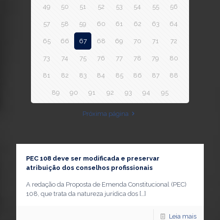
49
50
51
52
53
54
55
56
57
58
59
60
61
62
63
64
65
66
67
68
69
70
71
72
73
74
75
76
77
78
79
80
81
82
83
84
85
86
87
88
89
90
91
92
93
94
95
Próxima página
PEC 108 deve ser modificada e preservar
atribuição dos conselhos profissionais
A redação da Proposta de Emenda Constitucional (PEC)
108, que trata da natureza jurídica dos
[…]
Leia mais