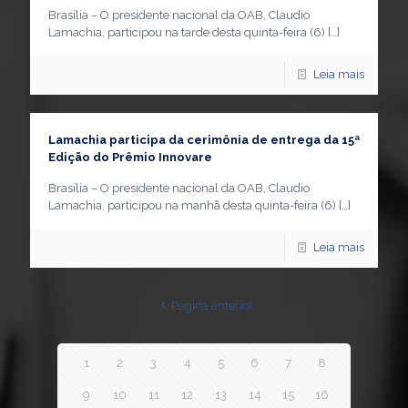
Brasília – O presidente nacional da OAB, Claudio
Lamachia, participou na tarde desta quinta-feira (6)
[…]
Leia mais
Lamachia participa da cerimônia de entrega da 15ª
Edição do Prêmio Innovare
Brasília – O presidente nacional da OAB, Claudio
Lamachia, participou na manhã desta quinta-feira (6)
[…]
Leia mais
Página anterior
1
2
3
4
5
6
7
8
9
10
11
12
13
14
15
16