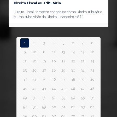
Direito Fiscal ou Tributário
Direito Fiscal, também conhecido como Direito Tributário,
é uma subdivisão do Direito Financeiro e é
[…]
1
2
3
4
5
6
7
8
9
10
11
12
13
14
15
16
17
18
19
20
21
22
23
24
25
26
27
28
29
30
31
32
33
34
35
36
37
38
39
40
41
42
43
44
45
46
47
48
49
50
51
52
53
54
55
56
57
58
59
60
61
62
63
64
65
66
67
68
69
70
71
72