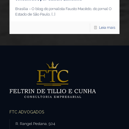
Brasília – O blog do jornalista Fausto Macêdo, do jornal O
Estado de São Paulo,
[…]
Leia mais
FTC ADVOGADOS
R. Rangel Pestana, 504