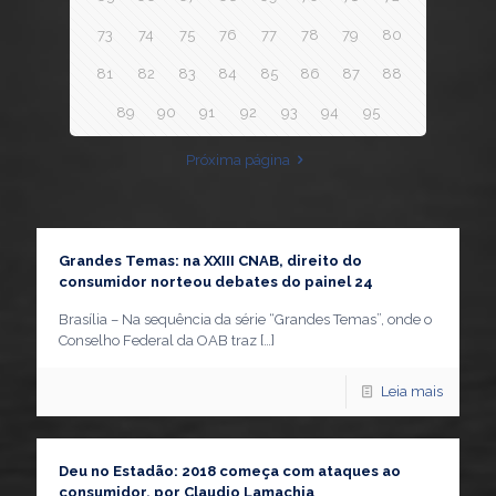
73
74
75
76
77
78
79
80
81
82
83
84
85
86
87
88
89
90
91
92
93
94
95
Próxima página
Grandes Temas: na XXIII CNAB, direito do
consumidor norteou debates do painel 24
Brasília – Na sequência da série “Grandes Temas”, onde o
Conselho Federal da OAB traz
[…]
Leia mais
Deu no Estadão: 2018 começa com ataques ao
consumidor, por Claudio Lamachia