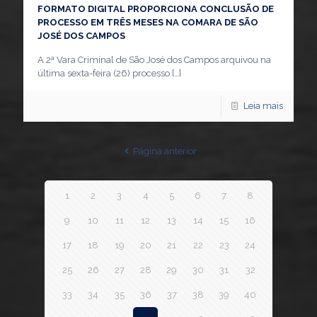
FORMATO DIGITAL PROPORCIONA CONCLUSÃO DE
PROCESSO EM TRÊS MESES NA COMARA DE SÃO
JOSÉ DOS CAMPOS
A 2ª Vara Criminal de São José dos Campos arquivou na
última sexta-feira (26) processo
[…]
Leia mais
Página anterior
1
2
3
4
5
6
7
8
9
10
11
12
13
14
15
16
17
18
19
20
21
22
23
24
25
26
27
28
29
30
31
32
33
34
35
36
37
38
39
40