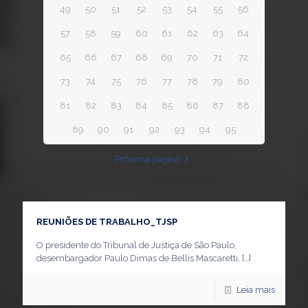
49
50
51
52
53
54
55
56
57
58
59
60
61
62
63
64
65
66
67
68
69
70
71
72
73
74
75
76
77
78
79
80
81
82
83
84
85
86
87
88
89
90
91
92
93
94
95
Próxima página
REUNIÕES DE TRABALHO_TJSP
O presidente do Tribunal de Justiça de São Paulo,
desembargador Paulo Dimas de Bellis Mascaretti,
[…]
Leia mais