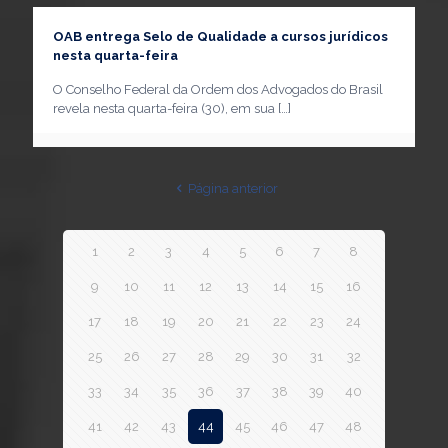
OAB entrega Selo de Qualidade a cursos jurídicos
nesta quarta-feira
O Conselho Federal da Ordem dos Advogados do Brasil
revela nesta quarta-feira (30), em sua
[…]
Página anterior
1
2
3
4
5
6
7
8
9
10
11
12
13
14
15
16
17
18
19
20
21
22
23
24
25
26
27
28
29
30
31
32
33
34
35
36
37
38
39
40
41
42
43
44
45
46
47
48