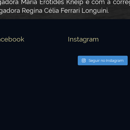
adora Maria Erotides Kneip e com a corre
adora Regina Célia Ferrari Longuini.
acebook
Instagram
Seguir no Instagram