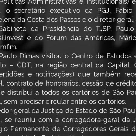
olíticas Administrativas e Institucionais) 
is), o secretário executivo da PGJ, Fábio
elena da Costa dos Passos e o diretor-geral,
abinete da Presidência do TJSP, Paul
silinvest e do Fórum das Américas, Már
omfim.
Paulo Dimas visitou o Centro de Estudos e
o – CDT, na região central da Capital.
certidões e notificações) que também r
l, contrato de honorários, cessão de crédito
 e distribui a todos os cartórios de São P
 sem precisar circular entre os cartórios.
dor-geral da Justiça do Estado de São Pa
s, se reuniu com a corregedora-geral da 
gio Permanente de Corregedores Gerais do