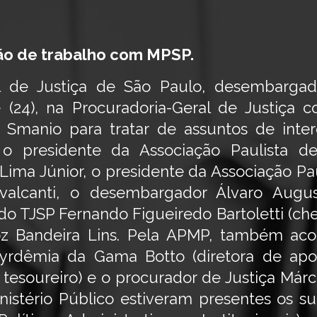
ião de trabalho com MPSP.
l de Justiça de São Paulo, desembargad
e (24), na Procuradoria-Geral de Justiça
 Smanio para tratar de assuntos de inter
 o presidente da Associação Paulista de
ima Júnior, o presidente da Associação Paul
valcanti, o desembargador Álvaro Augus
do TJSP Fernando Figueiredo Bartoletti (che
oz Bandeira Lins. Pela APMP, também ac
Cyrdêmia da Gama Botto (diretora de apo
tesoureiro) e o procurador de Justiça Márci
inistério Público estiveram presentes os s