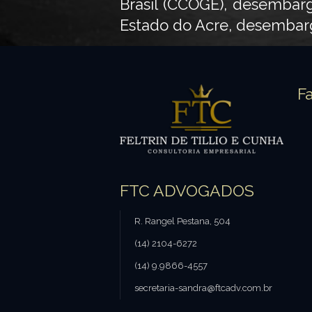
Brasil (CCOGE), desembarg
Estado do Acre, desembarg
F
FTC ADVOGADOS
R. Rangel Pestana, 504
(14) 2104-6272
(14) 9.9866-4557
secretaria-sandra@ftcadv.com.br