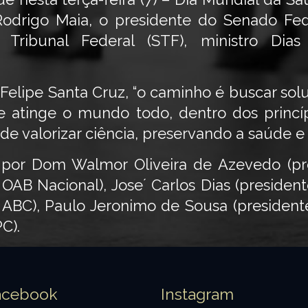
drigo Maia, o presidente do Senado Fed
Tribunal Federal (STF), ministro Dia
 Felipe Santa Cruz, “o caminho é buscar so
e atinge o mundo todo, dentro dos princí
 valorizar ciência, preservando a saúde e a 
por Dom Walmor Oliveira de Azevedo (pre
OAB Nacional), Jose´ Carlos Dias (presiden
 ABC), Paulo Jeronimo de Sousa (presidente
C).
acebook
Instagram