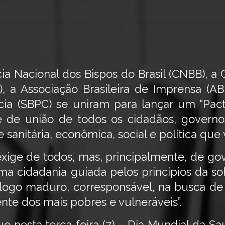
ia Nacional dos Bispos do Brasil (CNBB), a
), a Associação Brasileira de Imprensa (AB
ia (SBPC) se uniram para lançar um “Pacto
e de união de todos os cidadãos, govern
 sanitária, econômica, social e política que v
ige de todos, mas, principalmente, de gov
uma cidadania guiada pelos princípios da so
logo maduro, corresponsável, na busca de 
e dos mais pobres e vulneráveis”.
 nesta terça-feira (7) – Dia Mundial da Sa